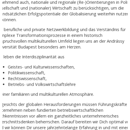
unehmend auch, nationale und regionale (Re-)Orientierungen in Politi
esellschaft und (nationaler) Wirtschaft zu berücksichtigen, um die
rundsätzlichen Erfolgspotentiale der Globalisierung weiterhin nutzen
u können.
ie berufliche und private Netzwerkbildung und das Verständnis für
omplexe Transformationsprozesse in einem historisch
nspruchsvollen multikulturellen Umfeld liegen uns an der Andrássy
niversität Budapest besonders am Herzen.
r leben die Interdisziplinarität aus
Geistes- und Kulturwissenschaften,
Politikwissenschaft,
Rechtswissenschaft,
Betriebs- und Volkswirtschaftslehre
n einer familiären und multikulturellen Atmosphäre.
ngesichts der globalen Herausforderungen müssen Führungskräfte i
nternehmen neben fundierten betriebswirtschaftlichen
achkenntnissen vor allem ein ganzheitliches unternehmerisches
uerschnittsdenken beherrschen. Darauf bereiten wir Dich optimal vo
nd wir können Dir unsere jahrzehntelange Erfahrung in und mit eine