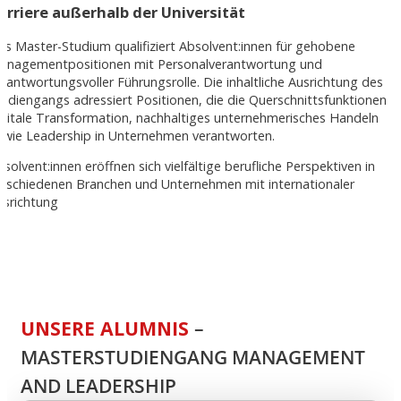
arriere außerhalb der Universität
as Master-Studium qualifiziert Absolvent:innen für gehobene
anagementpositionen mit Personalverantwortung und
erantwortungsvoller Führungsrolle. Die inhaltliche Ausrichtung des
tudiengangs adressiert Positionen, die die Querschnittsfunktionen
igitale Transformation, nachhaltiges unternehmerisches Handeln
owie Leadership in Unternehmen verantworten.
solvent:innen eröffnen sich vielfältige berufliche Perspektiven in
erschiedenen Branchen und Unternehmen mit internationaler
usrichtung
UNSERE ALUMNIS
–
MASTERSTUDIENGANG MANAGEMENT
AND LEADERSHIP