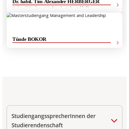
Dr. habil. Tim Alexander HERBERGER
Universitätsdozent, Leiter des Lehrstuhls für
Betriebswirtschaftslehre, insbesondere Entrepreneurship,
Finanzwirtschaft und Digitalisierung, Studiengangsleiter
M.Sc. Management and Leadership
Tünde BOKOR
Studiengangsreferentin M.Sc. International Economy and
Business und M.Sc. Management and Leadership
StudiengangssprecherInnen der
Studierendenschaft