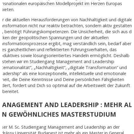
ransnationalen europäischen Modellprojekt im Herzen Europas
nbieten.
er die aktuellen Herausforderungen von Nachhaltigkeit und digitaler
ransformation nicht nur reaktiv betrachten, sondern aktiv gestalten
ill, benötigt Führungskompetenzen. Die Unsicherheit, die sich aus d
isiken der geopolitischen Spannungen und der aktuellen
ransformationsprozesse ergibt, mag verständlich sein, bedarf aber
ines ganzheitlichen und reflektierten Führungsverhalten, das
roduktives sowie lösungsorientiertes Handeln ermöglicht. Deshalb
erstehen wir im Studiengang Management and Leadership
Internationalität“, „Nachhaltigkeit“, „digitale Transformation“ und
Leadership“ als eine konzeptionelle, intellektuelle und emotionale
inheit, die Deine Kenntnisse und Deine persönlichen Fähigkeiten
ördert, fordert und Dich so optimal auf die Arbeitswelt der Zukunft
orbereitet.
MANAGEMENT AND LEADERSHIP : MEHR AL
EIN GEWÖHNLICHES MASTERSTUDIUM
nser M. Sc. Studiengang Management and Leadership an der
ndrássy Universität Budapest ist mehr als ein Master in General