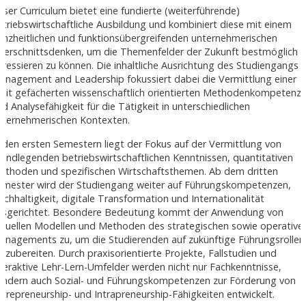
nser Curriculum bietet eine fundierte (weiterführende)
etriebswirtschaftliche Ausbildung und kombiniert diese mit einem
anzheitlichen und funktionsübergreifenden unternehmerischen
uerschnittsdenken, um die Themenfelder der Zukunft bestmöglich
dressieren zu können. Die inhaltliche Ausrichtung des Studiengangs
anagement and Leadership fokussiert dabei die Vermittlung einer
reit gefächerten wissenschaftlich orientierten Methodenkompetenz
nd Analysefähigkeit für die Tätigkeit in unterschiedlichen
nternehmerischen Kontexten.
n den ersten Semestern liegt der Fokus auf der Vermittlung von
rundlegenden betriebswirtschaftlichen Kenntnissen, quantitativen
ethoden und spezifischen Wirtschaftsthemen. Ab dem dritten
emester wird der Studiengang weiter auf Führungskompetenzen,
achhaltigkeit, digitale Transformation und Internationalität
usgerichtet. Besondere Bedeutung kommt der Anwendung von
ktuellen Modellen und Methoden des strategischen sowie operative
anagements zu, um die Studierenden auf zukünftige Führungsrollen
orzubereiten. Durch praxisorientierte Projekte, Fallstudien und
nteraktive Lehr-Lern-Umfelder werden nicht nur Fachkenntnisse,
ondern auch Sozial- und Führungskompetenzen zur Förderung von
ntrepreneurship- und Intrapreneurship-Fähigkeiten entwickelt.