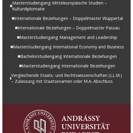
Masterstudiengang Mitteleuropäische Studien –
SoSe 2026
WS 2025 / 26
SoSe 2025
Kulturdiplomatie
Internationale Beziehungen – Doppelmaster Wuppertal
WS 2024 / 25
SoSe 2024
WS 2023 / 24
Internationale Beziehungen – Doppelmaster Passau
Masterstudiengang Management and Leadership
SoSe 2023
WS 2022 / 23
SoSe 2022
Masterstudiengang International Economy and Business
Ab SoSe 2023
(.pdf)
Bachelorstudiengang Internationale Beziehungen
Masterstudiengang Internationale Beziehungen
Herunterladen
Vergleichende Staats- und Rechtswissenschaften (LL.M.)
– Zulassung mit Staatsexamen oder M.A.-Abschluss
Ab WS 2023
(.pdf)
Herunterladen
Ab SoSe 2019
(.pdf)