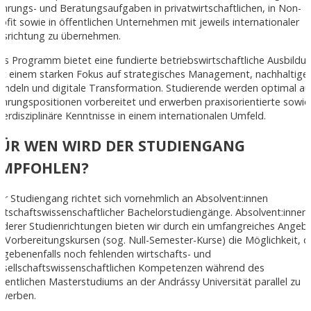
ührungs- und Beratungsaufgaben in privatwirtschaftlichen, in Non-
rofit sowie in öffentlichen Unternehmen mit jeweils internationaler
usrichtung zu übernehmen.
as Programm bietet eine fundierte betriebswirtschaftliche Ausbildu
it einem starken Fokus auf strategisches Management, nachhaltige
andeln und digitale Transformation. Studierende werden optimal au
ührungspositionen vorbereitet und erwerben praxisorientierte sowie
nterdisziplinäre Kenntnisse in einem internationalen Umfeld.
FÜR WEN WIRD DER STUDIENGANG
EMPFOHLEN?
er Studiengang richtet sich vornehmlich an Absolvent:innen
irtschaftswissenschaftlicher Bachelorstudiengänge. Absolvent:innen
nderer Studienrichtungen bieten wir durch ein umfangreiches Angeb
n Vorbereitungskursen (sog. Null-Semester-Kurse) die Möglichkeit, d
egebenenfalls noch fehlenden wirtschafts- und
esellschaftswissenschaftlichen Kompetenzen während des
igentlichen Masterstudiums an der Andrássy Universität parallel zu
rwerben.