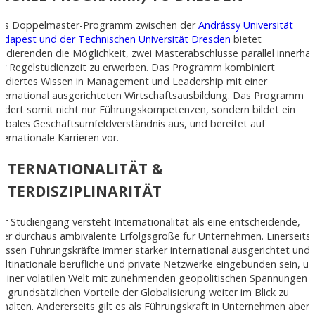
as Doppelmaster-Programm zwischen der
Andrássy Universität
udapest und der Technischen Universität Dresden
bietet
tudierenden die Möglichkeit, zwei Masterabschlüsse parallel innerhal
er Regelstudienzeit zu erwerben. Das Programm kombiniert
undiertes Wissen in Management und Leadership mit einer
nternational ausgerichteten Wirtschaftsausbildung. Das Programm
ördert somit nicht nur Führungskompetenzen, sondern bildet ein
lobales Geschäftsumfeldverständnis aus, und bereitet auf
ternationale Karrieren vor.
INTERNATIONALITÄT &
NTERDISZIPLINARITÄT
er Studiengang versteht Internationalität als eine entscheidende,
ber durchaus ambivalente Erfolgsgröße für Unternehmen. Einerseits
üssen Führungskräfte immer stärker international ausgerichtet und 
ultinationale berufliche und private Netzwerke eingebunden sein, u
n einer volatilen Welt mit zunehmenden geopolitischen Spannungen
ie grundsätzlichen Vorteile der Globalisierung weiter im Blick zu
ehalten. Andererseits gilt es als Führungskraft in Unternehmen aber