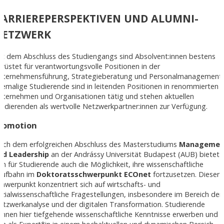
ARRIEREPERSPEKTIVEN UND ALUMNI-
NETZWERK
it dem Abschluss des Studiengangs sind Absolvent:innen bestens
erüstet für verantwortungsvolle Positionen in der
nternehmensführung, Strategieberatung und Personalmanagement.
hemalige Studierende sind in leitenden Positionen in renommierten
nternehmen und Organisationen tätig und stehen aktuellen
tudierenden als wertvolle Netzwerkpartner:innen zur Verfügung.
romotion
ach dem erfolgreichen Abschluss des Masterstudiums
Managemen
nd Leadership
an der Andrássy Universität Budapest (AUB) bietet
ich für Studierende auch die Möglichkeit, ihre wissenschaftliche
aufbahn im
Doktoratsschwerpunkt ECOnet
fortzusetzen. Dieser
chwerpunkt konzentriert sich auf wirtschafts- und
ozialwissenschaftliche Fragestellungen, insbesondere im Bereich der
etzwerkanalyse und der digitalen Transformation. Studierende
önnen hier tiefgehende wissenschaftliche Kenntnisse erwerben und