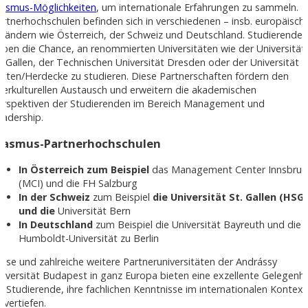
rasmus-Möglichkeiten
, um internationale Erfahrungen zu sammeln.
artnerhochschulen befinden sich in verschiedenen – insb. europäisch
 Ländern wie Österreich, der Schweiz und Deutschland. Studierende
aben die Chance, an renommierten Universitäten wie der Universität
t. Gallen, der Technischen Universität Dresden oder der Universität
itten/Herdecke zu studieren. Diese Partnerschaften fördern den
nterkulturellen Austausch und erweitern die akademischen
erspektiven der Studierenden im Bereich Management und
eadership.
rasmus-Partnerhochschulen
In Österreich zum Beispiel
das Management Center Innsbruc
(MCI) und die FH Salzburg
In der Schweiz
zum Beispiel
die Universität St. Gallen (HSG)
und die
Universität Bern
In Deutschland
zum Beispiel
die
Universität Bayreuth und die
Humboldt-Universität zu Berlin
iese und zahlreiche weitere Partneruniversitäten der Andrássy
niversität Budapest in ganz Europa bieten eine exzellente Gelegenhe
ür Studierende, ihre fachlichen Kenntnisse im internationalen Kontext
 vertiefen.