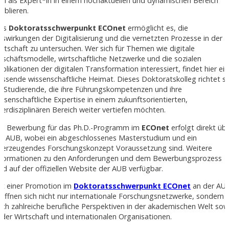
ich als Expert*in in einem hochaktuellen und dynamischen Bereich
ablieren.
as
Doktoratsschwerpunkt ECOnet
ermöglicht es, die
uswirkungen der Digitalisierung und die vernetzten Prozesse in der
irtschaft zu untersuchen. Wer sich für Themen wie digitale
eschäftsmodelle, wirtschaftliche Netzwerke und die sozialen
plikationen der digitalen Transformation interessiert, findet hier ei
assende wissenschaftliche Heimat. Dieses Doktoratskolleg richtet si
n Studierende, die ihre Führungskompetenzen und ihre
issenschaftliche Expertise in einem zukunftsorientierten,
nterdisziplinären Bereich weiter vertiefen möchten.
ie Bewerbung für das Ph.D.-Programm im
ECOnet
erfolgt direkt üb
ie AUB, wobei ein abgeschlossenes Masterstudium und ein
berzeugendes Forschungskonzept Voraussetzung sind. Weitere
nformationen zu den Anforderungen und dem Bewerbungsprozess
ind auf der offiziellen Website der AUB verfügbar.
it einer Promotion im
Doktoratsschwerpunkt ECOnet
an der AU
röffnen sich nicht nur internationale Forschungsnetzwerke, sondern
uch zahlreiche berufliche Perspektiven in der akademischen Welt sow
n der Wirtschaft und internationalen Organisationen.