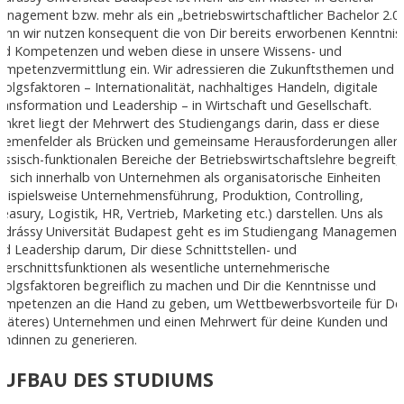
anagement bzw. mehr als ein „betriebswirtschaftlicher Bachelor 2.0.“
enn wir nutzen konsequent die von Dir bereits erworbenen Kenntnis
nd Kompetenzen und weben diese in unsere Wissens- und
ompetenzvermittlung ein. Wir adressieren die Zukunftsthemen und
rfolgsfaktoren – Internationalität, nachhaltiges Handeln, digitale
ransformation und Leadership – in Wirtschaft und Gesellschaft.
onkret liegt der Mehrwert des Studiengangs darin, dass er diese
hemenfelder als Brücken und gemeinsame Herausforderungen aller
lassisch-funktionalen Bereiche der Betriebswirtschaftslehre begreift,
ie sich innerhalb von Unternehmen als organisatorische Einheiten
beispielsweise Unternehmensführung, Produktion, Controlling,
easury, Logistik, HR, Vertrieb, Marketing etc.) darstellen. Uns als
ndrássy Universität Budapest geht es im Studiengang Management
nd Leadership darum, Dir diese Schnittstellen- und
uerschnittsfunktionen als wesentliche unternehmerische
rfolgsfaktoren begreiflich zu machen und Dir die Kenntnisse und
ompetenzen an die Hand zu geben, um Wettbewerbsvorteile für De
späteres) Unternehmen und einen Mehrwert für deine Kunden und
undinnen zu generieren.
AUFBAU DES STUDIUMS