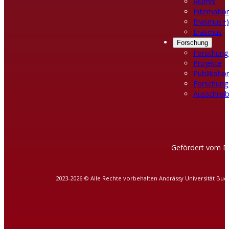
Alumni
Internatio
Erasmus+)
Erasmus
Forschung
Forschung
Projekte
Publikatio
Forschung
Ausschreib
Gefördert vom D
2023-2026 © Alle Rechte vorbehalten Andrássy Universität Bud