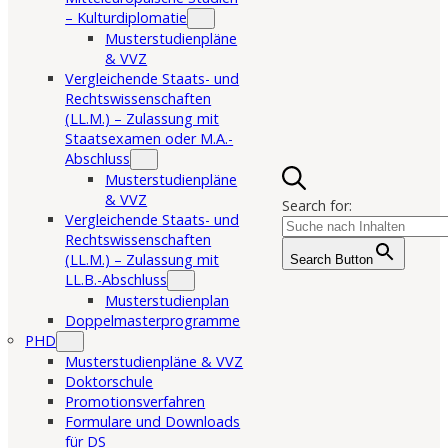
– Kulturdiplomatie
Musterstudienpläne
& VVZ
Vergleichende Staats- und
Rechtswissenschaften
(LL.M.) – Zulassung mit
Staatsexamen oder M.A.-
Abschluss
Musterstudienpläne
& VVZ
Search for:
Vergleichende Staats- und
Rechtswissenschaften
(LL.M.) – Zulassung mit
Search Button
LL.B.-Abschluss
Musterstudienplan
Doppelmasterprogramme
PHD
Musterstudienpläne & VVZ
Doktorschule
Promotionsverfahren
Formulare und Downloads
für DS