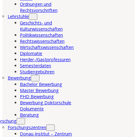
Ordnungen und
Rechtsvorschriften
Lehrstühle
Geschichts- und
Kulturwissenschaften
Politikwissenschaften
Rechtswissenschaften
Wirtschaftswissenschaften
Diplomatie
Herder-/Gastprofessuren
Semesterdaten
Studiengebühren
Bewerbung
Bachelor Bewerbung
Master Bewerbung
PHD Bewerbung
Bewerbung Doktorschule
Dokumente
Beratung
orschung
Forschungszentren
Donau-Institut – Zentrum