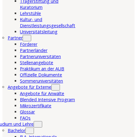
Trägerstiftung und
Kuratorium
Lehrstühle
Kultur- und
Dienstleistungsgesellschaft
Universitätsleitung
Partner
Förderer
Partnerländer
Partneruniversitäten
Stellenangebote
Praktikum an der AUB
Offizielle Dokumente
Sommeruniversitäten
Angebote für Externe
Angebote für Anwälte
Blended Intensive Program
Mikrozertifikate
Glossar
FAQs
udium und Lehre
Bachelor
B.A. Internationale