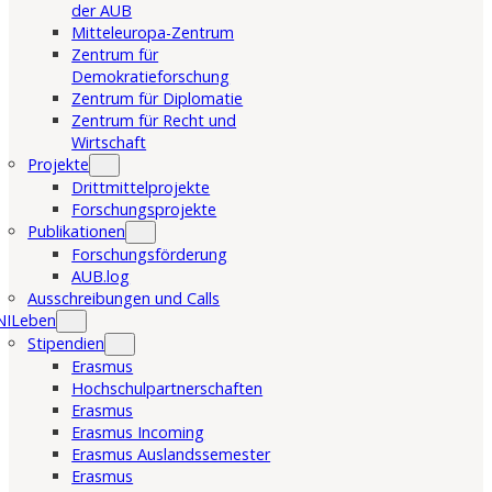
der AUB
Mitteleuropa-Zentrum
Zentrum für
Demokratieforschung
Zentrum für Diplomatie
Zentrum für Recht und
Wirtschaft
Projekte
Drittmittelprojekte
Forschungsprojekte
Publikationen
Forschungsförderung
AUB.log
Ausschreibungen und Calls
NILeben
Stipendien
Erasmus
Hochschulpartnerschaften
Erasmus
Erasmus Incoming
Erasmus Auslandssemester
Erasmus