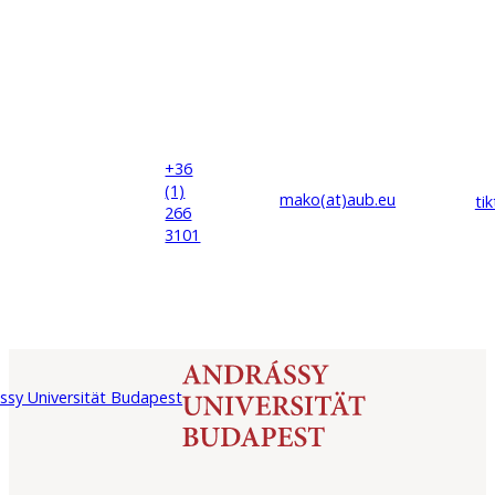
+36
(1)
mako(at)
aub
.eu
ti
266
3101