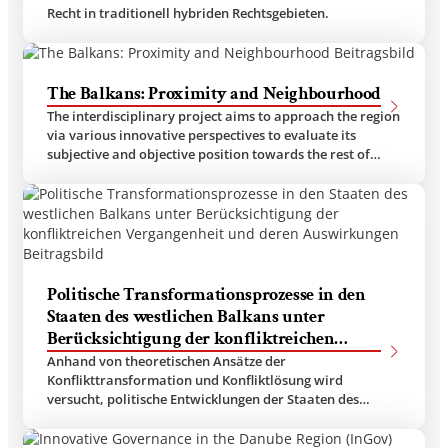
Recht in traditionell hybriden Rechtsgebieten.
in hybriden Rechtsgebieten‘
The Balkans: Proximity and Neighbourhood
The interdisciplinary project aims to approach the region
via various innovative perspectives to evaluate its
subjective and objective position towards the rest of
Europe
Politische Transformationsprozesse in den
Staaten des westlichen Balkans unter
Berücksichtigung der konfliktreichen
Vergangenheit und deren Auswirkungen
Anhand von theoretischen Ansätze der
Konflikttransformation und Konfliktlösung wird
versucht, politische Entwicklungen der Staaten des
westlichen Balkans zu erklären.