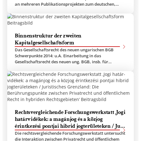
an mehreren Publikationsprojekten zum deutschen,
ungarischen und tschechischen Konzernrecht;
Vorbereitung einer gemeinsamen Tagung mit…
Binnenstruktur der zweiten
Kapitalgesellschaftsform
Das Gesellschaftsrecht des neuen ungarischen BGB
Schwerpunkte 2014: u.A. Einarbeitung in das
Gesellschaftsrecht des neuen ung. BGB, insb. für
Vorlesung zum Vergleichenden GmbH-Recht; Start…
Rechtsvergleichende Forschungswerkstatt ‚Jogi
határ­vidé­kek: a magánjog és a köz­jog
érintkezési pontjai hibrid jogterületeken / Ju­­
ristisches Grenz­land: Die Berührungspunkte
Die rechtsvergleichende Forschungswerkstatt untersucht
zwischen Privatrecht und öf­fentlichem Recht
die Interaktion zwischen Privatrecht und öffentlichem