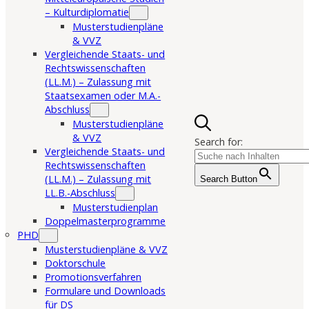
– Kulturdiplomatie
Musterstudienpläne
& VVZ
Vergleichende Staats- und
Rechtswissenschaften
(LL.M.) – Zulassung mit
Staatsexamen oder M.A.-
Abschluss
Musterstudienpläne
& VVZ
Search for:
Vergleichende Staats- und
Rechtswissenschaften
(LL.M.) – Zulassung mit
Search Button
LL.B.-Abschluss
Musterstudienplan
Doppelmasterprogramme
PHD
Musterstudienpläne & VVZ
Doktorschule
Promotionsverfahren
Formulare und Downloads
für DS