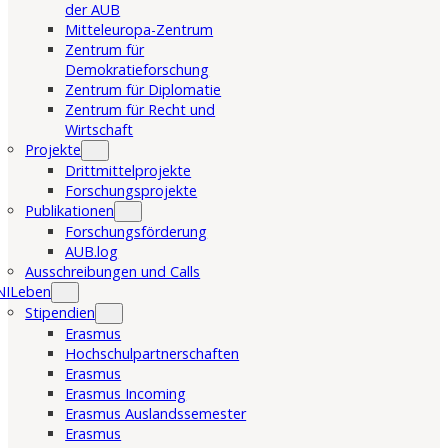
der AUB
Mitteleuropa-Zentrum
Zentrum für
Demokratieforschung
Zentrum für Diplomatie
Zentrum für Recht und
Wirtschaft
Projekte
Drittmittelprojekte
Forschungsprojekte
Publikationen
Forschungsförderung
AUB.log
Ausschreibungen und Calls
NILeben
Stipendien
Erasmus
Hochschulpartnerschaften
Erasmus
Erasmus Incoming
Erasmus Auslandssemester
Erasmus