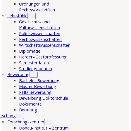
Ordnungen und
Rechtsvorschriften
Lehrstühle
Geschichts- und
Kulturwissenschaften
Politikwissenschaften
Rechtswissenschaften
Wirtschaftswissenschaften
Diplomatie
Herder-/Gastprofessuren
Semesterdaten
Studiengebühren
Bewerbung
Bachelor Bewerbung
Master Bewerbung
PHD Bewerbung
Bewerbung Doktorschule
Dokumente
Beratung
orschung
Forschungszentren
Donau-Institut – Zentrum