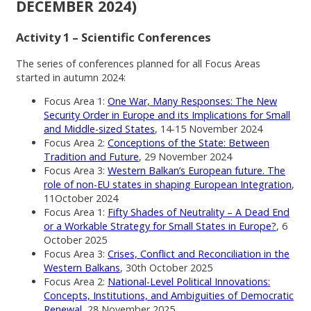
DECEMBER 2024)
Activity 1 – Scientific Conferences
The series of conferences planned for all Focus Areas
started in autumn 2024:
Focus Area 1:
One War, Many Responses: The New
Security Order in Europe and its Implications for Small
and Middle-sized States
, 14-15 November 2024
Focus Area 2:
Conceptions of the State: Between
Tradition and Future
, 29 November 2024
Focus Area 3:
Western Balkan’s European future. The
role of non-EU states in shaping European Integration
,
11October 2024
Focus Area 1:
Fifty Shades of Neutrality – A Dead End
or a Workable Strategy for Small States in Europe?
, 6
October 2025
Focus Area 3:
Crises, Conflict and Reconciliation in the
Western Balkans
, 30th October 2025
Focus Area 2:
National-Level Political Innovations:
Concepts, Institutions, and Ambiguities of Democratic
Renewal
, 28 November 2025