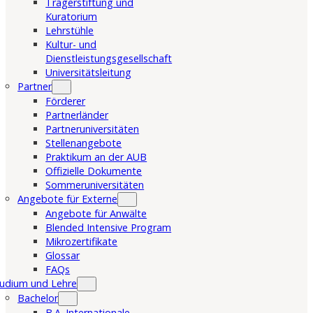
Trägerstiftung und
Kuratorium
Lehrstühle
Kultur- und
Dienstleistungsgesellschaft
Universitätsleitung
Partner
Förderer
Partnerländer
Partneruniversitäten
Stellenangebote
Praktikum an der AUB
Offizielle Dokumente
Sommeruniversitäten
Angebote für Externe
Angebote für Anwälte
Blended Intensive Program
Mikrozertifikate
Glossar
FAQs
udium und Lehre
Bachelor
B.A. Internationale