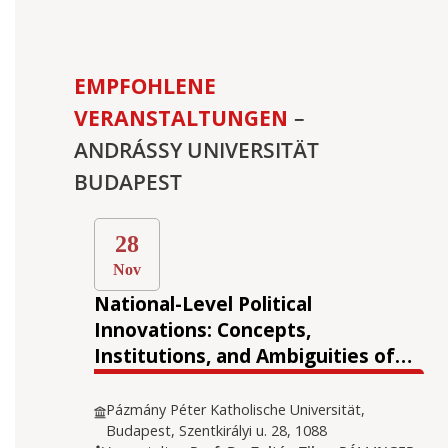
EMPFOHLENE
VERANSTALTUNGEN
–
ANDRÁSSY UNIVERSITÄT
BUDAPEST
28
Nov
National-Level Political
Innovations: Concepts,
Institutions, and Ambiguities of
Democratic Renewal
Pázmány Péter Katholische Universität,
Budapest, Szentkirályi u. 28, 1088