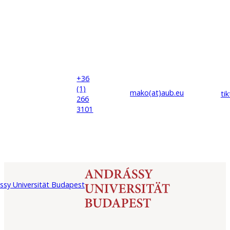
+36
(1)
mako(at)
aub
.eu
ti
266
3101