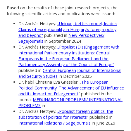
Based on the results of these joint research projects, the
following scientific articles and publications were issued:
Dr. András Hettyey:
„Unique, better, model, leader:
Claims of exceptionality in Hungary’s foreign policy
and beyond“
published in
New Perspectives/
SageJournals
in September 2024
Dr. András Hettyey:
„Populist (Dis)Engagement with
International Parliamentary Institutions: Central
Europeans in the European Parliament and the
Parliamentary Assembly of the Council of Europe“
published in
Central European Journal of International
and Security Studies
in Decmber 2025
Dr. habil Christina Eva Griessler: „
The European
Political Community: The Advancement of EU influence
and its Impact on Enlargement
“ published in the
journal
MEĐUNARODNI PROBLEMI/ INTERNATIONAL
PROBLEMS
in
Dr. András Hettyey:
„Populist foreign politics: the
substitution of politics for interests“
published in
International Relations / SageJournals
in June 2026