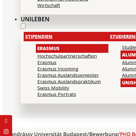
Wirtschaft
UNILEBEN
STIPENDIEN
STUDIERE
Studie
ERASMUS
ALUM
Hochschulpartnerschaften
Erasmus
Alumn
Erasmus Incoming
Alumn
Erasmus Auslandssemester
Alumn
Erasmus Auslandspraktikum
UNIS
Swiss Mobility
Erasmus Porträts
Andrássy Universität Budapest
/
Bewerbung
/
PHD B