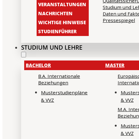
Qualitätssicher
VERANSTALTUNGEN
Studium und Le
NACHRICHTEN
Daten und Fakt
Pressespiegel
WICHTIGE HINWEISE
STUDIENFÜHRER
STUDIUM UND LEHRE
BACHELOR
MASTER
B.A. Internationale
Europäis
Beziehungen
Internat
Musterstudienpläne
Musters
& VVZ
& VVZ
M.A. Inte
Beziehu
Musters
& VVZ