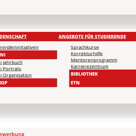
NDENSCHAFT
ANGEBOTE FÜR STUDIERENDE
rendeninitiativen
Sprachkurse
Korrekturhilfe
NI
Mentorenprogramm
i Jahrbuch
Karrierezentrum
i Porträts
BIBLIOTHEK
i Organisation
HOP
ETN
ewerbung