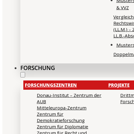
Musters
& VVZ
Vergleic
Rechtswi
(LL.M.) –
LL.B.-Abs
Musters
Doppelm
FORSCHUNG
FORSCHUNGSZENTREN
PROJEKTE
Donau-Institut – Zentrum der
Drittm
AUB
Forsc
Mitteleuropa-Zentrum
Zentrum für
Demokratieforschung
Zentrum für Diplomatie
Zentrum für Recht und