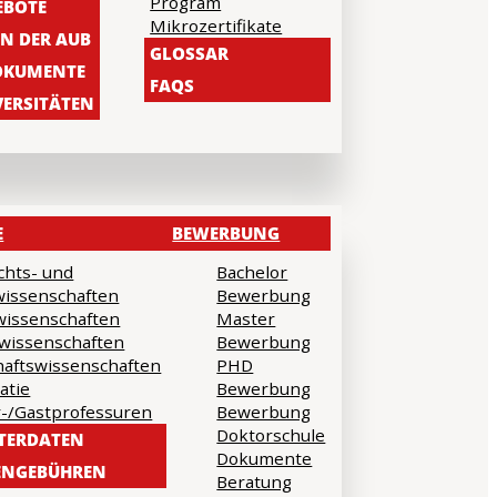
Program
EBOTE
Mikrozertifikate
N DER AUB
GLOSSAR
DOKUMENTE
FAQS
ERSITÄTEN
E
BEWERBUNG
chts- und
Bachelor
wissenschaften
Bewerbung
kwissenschaften
Master
wissenschaften
Bewerbung
haftswissenschaften
PHD
atie
Bewerbung
-/Gastprofessuren
Bewerbung
Doktorschule
TERDATEN
Dokumente
ENGEBÜHREN
Beratung