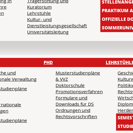
ung in
Trägerstiftung und
STELLENANG
hre
Kuratorium
PRAKTIKUM A
en
Lehrstühle
OFFIZIELLE 
Kultur- und
Dienstleistungsgesellschaft
SOMMERUNIV
Universitätsleitung
PHD
LEHRSTÜHL
che und
Musterstudienpläne
Geschi
ionale Verwaltung
& VVZ
Kultur
Doktorschule
Politi
tudienpläne
Promotionsverfahren
Rechts
Formulare und
Wirtsc
Downloads für DS
Diplom
rnationale
Ordnungen und
Herder
ngen
Rechtsvorschriften
SEMES
tudienpläne
STUDI