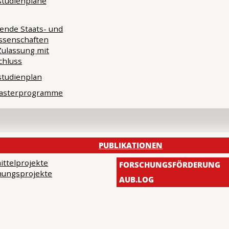
tudienpläne
hende Staats- und
ssenschaften
 Zulassung mit
chluss
tudienplan
asterprogramme
PUBLIKATIONEN
ittelprojekte
FORSCHUNGSFÖRDERUNG
hungsprojekte
AUB.LOG