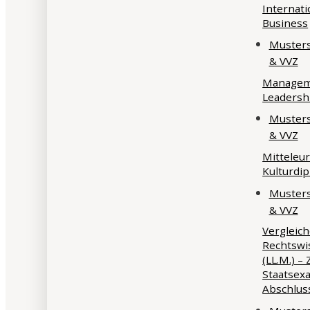
Internat
Business
Musters
& VVZ
Managem
Leadersh
Musters
& VVZ
Mitteleur
Kulturdip
Musters
& VVZ
Vergleic
Rechtswi
(LL.M.) –
Staatsex
Abschlus