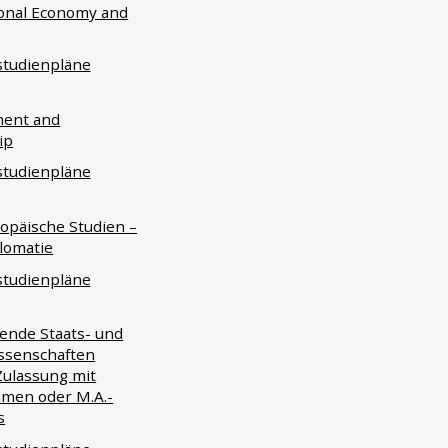
ional Economy and
tudienpläne
ent and
ip
tudienpläne
opäische Studien –
lomatie
tudienpläne
hende Staats- und
ssenschaften
 Zulassung mit
amen oder M.A.-
s