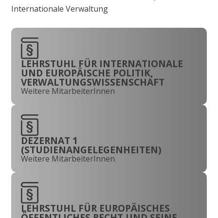
Internationale Verwaltung
LEHRSTUHL FÜR INTERNATIONALE
UND EUROPÄISCHE POLITIK,
VERWALTUNGSWISSENSCHAFT
Weitere MitarbeiterInnen
DEZERNAT 1
(STUDIENANGELEGENHEITEN)
Weitere MitarbeiterInnen
LEHRSTUHL FÜR EUROPÄISCHES
ÖFFENTLICHES RECHT UND SEINE